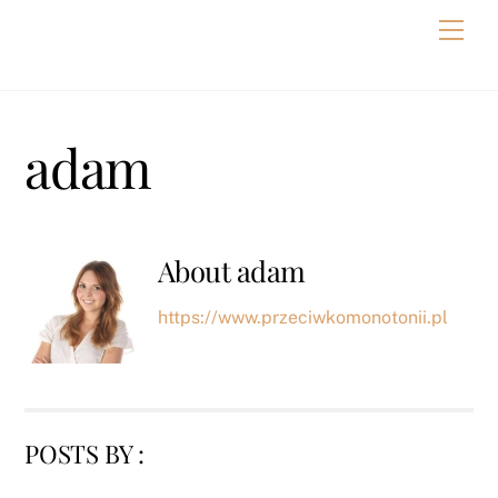
Skip
POMYSŁY NA AKTYWNE
Men
to
SPĘDZANIE CZASU
content
adam
About
adam
https://www.przeciwkomonotonii.pl
POSTS BY :