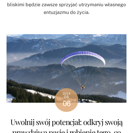
bliskimi będzie zawsze sprzyjać utrzymaniu własnego
entuzjazmu do życia.
2024
05
06
Uwolnij swój potencjał: odkryj swoją
prawdziwą pasję i robienie tego, co