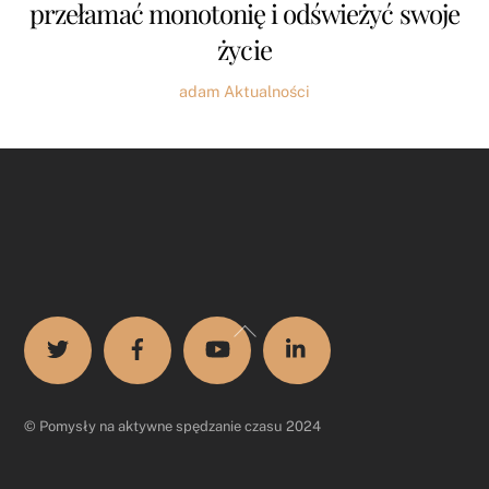
przełamać monotonię i odświeżyć swoje
życie
adam
Aktualności
Back
To
Top
© Pomysły na aktywne spędzanie czasu 2024